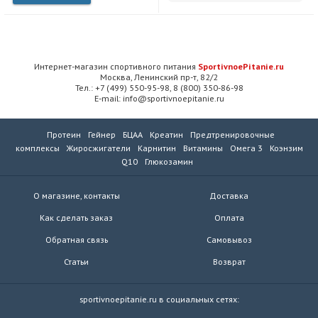
Интернет-магазин спортивного питания
SportivnoePitanie.ru
Москва, Ленинский пр-т, 82/2
Тел.: +7 (499) 550-95-98, 8 (800) 350-86-98
E-mail: info@sportivnoepitanie.ru
Протеин
Гейнер
БЦАА
Креатин
Предтренировочные
комплексы
Жиросжигатели
Карнитин
Витамины
Омега 3
Коэнзим
Q10
Глюкозамин
О магазине, контакты
Доставка
Как сделать заказ
Оплата
Обратная связь
Самовывоз
Статьи
Возврат
sportivnoepitanie.ru в социальных сетях: