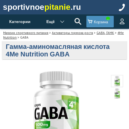
sportivnoe
pitanie
.ru
Категории
Ещё
Корзина
Магазин спортивного питания
>
Активаторы гормона роста
>
GABA, ГАМК
>
4Me
Nutrition
> GABA
Гамма-аминомасляная кислота
4Me Nutrition GABA