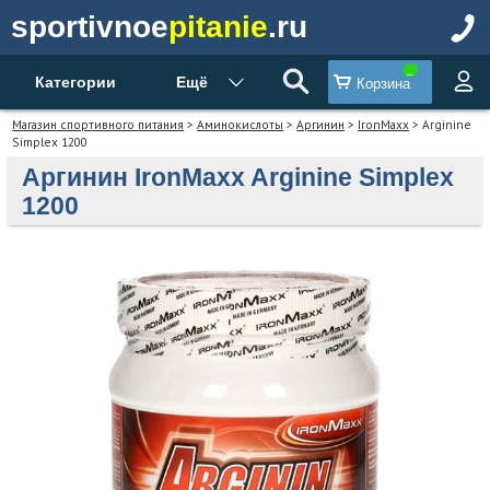
sportivnoe
pitanie
.ru
Категории
Ещё
Корзина
Магазин спортивного питания
>
Аминокислоты
>
Аргинин
>
IronMaxx
> Arginine
Simplex 1200
Аргинин IronMaxx Arginine Simplex
1200