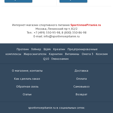
Интернет-магазин спортивного питания
SportivnoePitanie.ru
Москва, Ленинский пр-т, 82/2
Тел.: +7 (499) 550-95-98, 8 (800) 350-86-98
E-mail: info@sportivnoepitanie.ru
Протеин
Гейнер
БЦАА
Креатин
Предтренировочные
комплексы
Жиросжигатели
Карнитин
Витамины
Омега 3
Коэнзим
Q10
Глюкозамин
О магазине, контакты
Доставка
Как сделать заказ
Оплата
Обратная связь
Самовывоз
Статьи
Возврат
sportivnoepitanie.ru в социальных сетях: