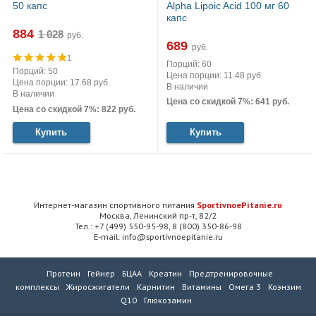
50 капс
Alpha Lipoic Acid 100 мг 60
капс
884
руб.
689
руб.
1
Порций: 60
Порций: 50
Цена порции: 11.48 руб.
Цена порции: 17.68 руб.
В наличии
В наличии
Цена со скидкой 7%: 641 руб.
Цена со скидкой 7%: 822 руб.
Купить
Купить
Интернет-магазин спортивного питания
SportivnoePitanie.ru
Москва, Ленинский пр-т, 82/2
Тел.: +7 (499) 550-95-98, 8 (800) 350-86-98
E-mail: info@sportivnoepitanie.ru
Протеин
Гейнер
БЦАА
Креатин
Предтренировочные
комплексы
Жиросжигатели
Карнитин
Витамины
Омега 3
Коэнзим
Q10
Глюкозамин