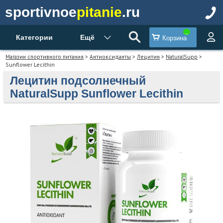
sportivnoe
pitanie
.ru
Категории
Ещё
Корзина
Магазин спортивного питания
>
Антиоксиданты
>
Лецитин
>
NaturalSupp
>
Sunflower Lecithin
Лецитин подсолнечный
NaturalSupp Sunflower Lecithin