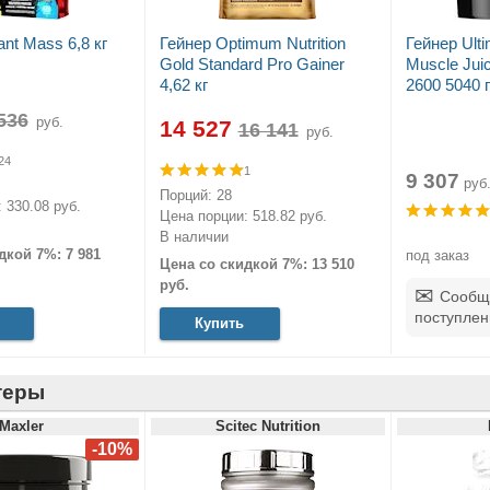
nt Mass 6,8 кг
Гейнер Optimum Nutrition
Гейнер Ulti
Gold Standard Pro Gainer
Muscle Juic
4,62 кг
2600 5040 г
руб.
14 527
руб.
24
1
9 307
руб
Порций: 28
 330.08 руб.
Цена порции: 518.82 руб.
В наличии
дкой 7%: 7 981
под заказ
Цена со скидкой 7%: 13 510
руб.
Сообщ
поступлен
Купить
теры
Maxler
Scitec Nutrition