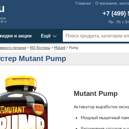
Главная
О магазине, конт
ru
+7 (499) 
раза
MHP и
Пн - Пт с 9
кидки и акции
Ещё
ивного питания
>
NO-бустеры
>
Mutant
> Pump
стер Mutant Pump
Mutant Pump
Активатор выработки окси
Мощный мышечный пам
Расширение сосудов и у