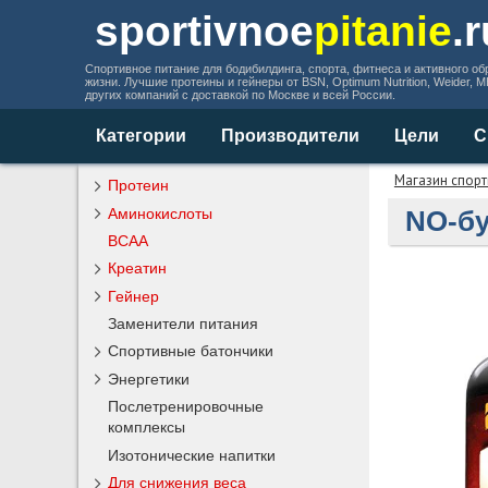
sportivnoe
pitanie
.
Спортивное питание для бодибилдинга, спорта, фитнеса и активного об
жизни. Лучшие протеины и гейнеры от BSN, Optimum Nutrition, Weider, 
других компаний с доставкой по Москве и всей России.
Категории
Производители
Цели
С
Магазин спорт
Протеин
Аминокислоты
NO-бу
BCAA
Креатин
Гейнер
Заменители питания
Спортивные батончики
Энергетики
Послетренировочные
комплексы
Изотонические напитки
Для снижения веса