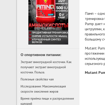
Памп – одно
тренировка 
Pump дает н
цитруллин, 
правильного
большому сч
Mutant Pump
протяжении 
О спортивном питании:
использующи
Экстракт виноградной косточки. Как
серьезного 
получают экстракт виноградной
косточки. Польза.
Mutant Pum
Полезные свойства чая
Исследование: Максимализация
скорости окисления жиров
Время приёма пищи и распределение
калорий