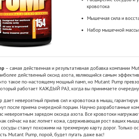
кровотока
Мышечная сила и восст
Набор мышечной массы
mp
– самая действенная и результативная добавка компании Mu
иболее действенный оксид азота, являющийся самым эффектив
 что такое по-настоящему мощный памп, но Mutant Pump превз
 который работает КАЖДЫЙ РАЗ, когда вы принимаете очередну
 дает невероятный прилив сил и кровотока в мышц, гарантируя
нут после приема очередной порции. Научно разработанные ком
ас невероятным зарядом оксида азота. Все кровотоки нагружают
 как сейчас на вас лопнет кожа, сдерживающая рост ваших мышц.
 сосуды станут похожими на трехмерную карту дорог. Только ос
ть Mutant Pump, порой, будет пугать даже вас!