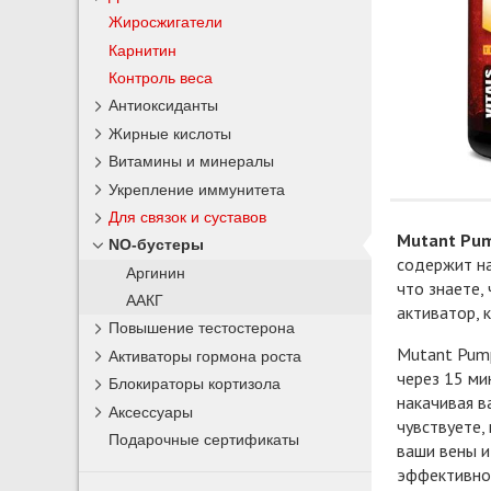
Жиросжигатели
Карнитин
Контроль веса
Антиоксиданты
Жирные кислоты
Витамины и минералы
Укрепление иммунитета
Для связок и суставов
Mutant Pu
NO-бустеры
содержит на
Аргинин
что знаете,
ААКГ
активатор,
Повышение тестостерона
Mutant Pump
Активаторы гормона роста
через 15 ми
Блокираторы кортизола
накачивая в
Аксессуары
чувствуете,
Подарочные сертификаты
ваши вены и
эффективнос