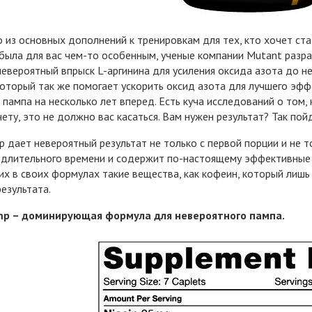
 из основных дополнений к тренировкам для тех, кто хочет ст
была для вас чем-то особенным, ученые компании Mutant раз
евероятный впрыск L-аргинина для усиления оксида азота до н
который так же помогает ускорить оксид азота для лучшего эф
 пампа на несколько лет вперед. Есть куча исследований о том, 
ету, это не должно вас касаться. Вам нужен результат? Так пойд
 дает невероятный результат не только с первой порции и не то
длительного времени и содержит по-настоящему эффективные д
х в своих формулах такие вещества, как кофеин, который лишь
результата.
p – доминирующая формула для невероятного пампа.