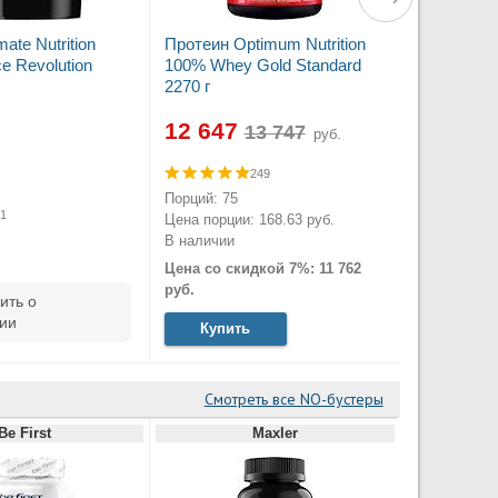
mate Nutrition
Протеин Optimum Nutrition
e Revolution
100% Whey Gold Standard
2270 г
12 647
руб.
249
.
Порций: 75
1
Цена порции: 168.63 руб.
В наличии
Цена со скидкой 7%: 11 762
руб.
ить о
ии
Купить
Смотреть все NO-бустеры
Be First
Maxler