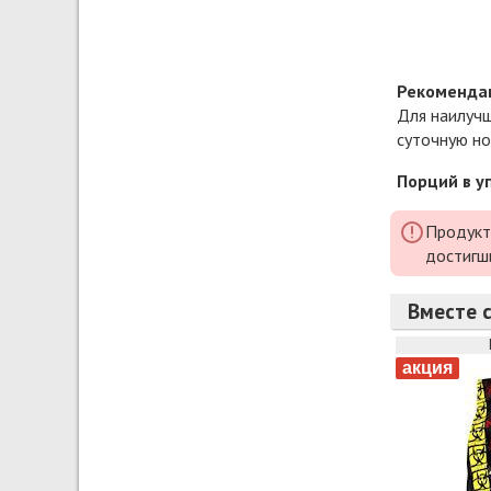
Рекоменда
Для наилучш
суточную но
Порций в у
Продукт
достигш
Вместе 